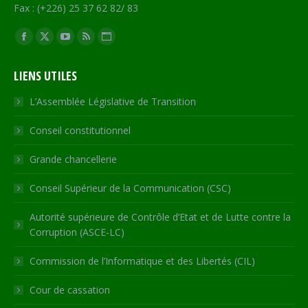
Fax : (+226) 25 37 62 82/ 83
Trouvez nous sur :
Facebook
X
YouTube
RSS
Site
page
page
page
page
Web
LIENS UTILES
opens
opens
opens
opens
page
in
in
in
in
opens
L’Assemblée Législative de Transition
new
new
new
new
in
Conseil constitutionnel
window
window
window
window
new
window
Grande chancellerie
Conseil Supérieur de la Communication (CSC)
Autorité supérieure de Contrôle d’Etat et de Lutte contre la
Corruption (ASCE-LC)
Commission de l’Informatique et des Libertés (CIL)
Cour de cassation