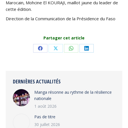
Marocain, Mohcine El KOURAJI, maillot jaune du leader de
cette édition.
Direction de la Communication de la Présidence du Faso
Partager cet article
Share
Share
Share
Share
on
on
on
on
Facebook
X
WhatsApp
LinkedIn
DERNIÈRES ACTUALITÉS
Manga résonne au rythme de la résilience
nationale
1 août 2026
Pas de titre
30 juillet 2026