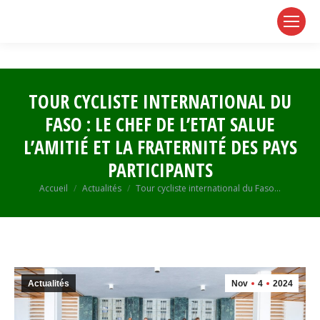
page
page
page
opens
opens
opens
in
in
in
new
new
new
window
window
window
TOUR CYCLISTE INTERNATIONAL DU
FASO : LE CHEF DE L’ETAT SALUE
L’AMITIÉ ET LA FRATERNITÉ DES PAYS
PARTICIPANTS
Vous êtes ici :
Accueil
Actualités
Tour cycliste international du Faso…
Actualités
Nov
4
2024