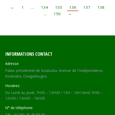
←
1
…
134
135
136
137
138
…
150
→
INFORMATIONS CONTACT
Adresse:
Palais présidentiel de Koulouba. Avenue de l´Indépendance,
Koulouba, Ouagadougou
Horaires:
Du Lundi au jeudi, 7H30 – 12H30 / 13H – 16H Vend 7H30 –
12H30 / 13H30 – 16H30
N° de téléphone:
Tél. : (+226) 25 49 83 00