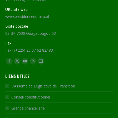
URL site web
www.presidencedufaso.bf
Boite postale
03 BP 7030 Ouagadougou 03
Fax
Fax : (+226) 25 37 62 82/ 83
Trouvez nous sur :
Facebook
X
YouTube
RSS
Site
page
page
page
page
Web
LIENS UTILES
opens
opens
opens
opens
page
in
in
in
in
opens
L’Assemblée Législative de Transition
new
new
new
new
in
Conseil constitutionnel
window
window
window
window
new
window
Grande chancellerie