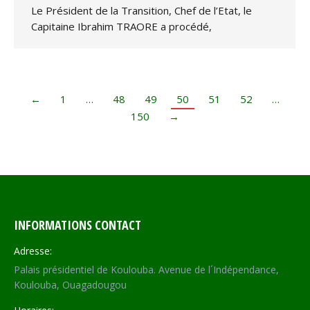
Le Président de la Transition, Chef de l’Etat, le
Capitaine Ibrahim TRAORE a procédé,
←
1
…
48
49
50
51
52
…
150
→
INFORMATIONS CONTACT
Adresse:
Palais présidentiel de Koulouba. Avenue de l´Indépendance,
Koulouba, Ouagadougou