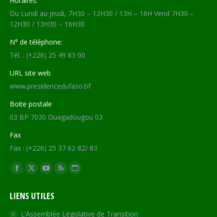
Horaires:
Du Lundi au jeudi, 7H30 – 12H30 / 13H – 16H Vend 7H30 –
12H30 / 13H30 – 16H30
N° de téléphone:
Tél. : (+226) 25 49 83 00
URL site web
www.presidencedufaso.bf
Boite postale
03 BP 7030 Ouagadougou 03
Fax
Fax : (+226) 25 37 62 82/ 83
Trouvez nous sur :
Facebook
X
YouTube
RSS
Site
page
page
page
page
Web
LIENS UTILES
opens
opens
opens
opens
page
in
in
in
in
opens
L’Assemblée Législative de Transition