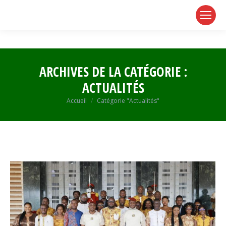
page
page
page
opens
opens
opens
in
in
in
new
new
new
window
window
window
ARCHIVES DE LA CATÉGORIE :
ACTUALITÉS
Vous êtes ici :
Accueil
Catégorie "Actualités"