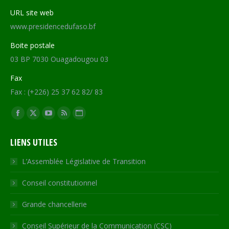
URL site web
www.presidencedufaso.bf
Boite postale
03 BP 7030 Ouagadougou 03
Fax
Fax : (+226) 25 37 62 82/ 83
Trouvez nous sur :
Facebook
X
YouTube
RSS
Site
page
page
page
page
Web
LIENS UTILES
opens
opens
opens
opens
page
in
in
in
in
opens
L’Assemblée Législative de Transition
new
new
new
new
in
Conseil constitutionnel
window
window
window
window
new
window
Grande chancellerie
Conseil Supérieur de la Communication (CSC)