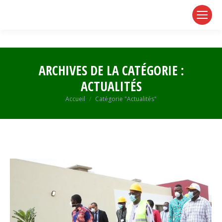
page
page
page
opens
opens
opens
in
in
in
new
new
new
window
window
window
ARCHIVES DE LA CATÉGORIE :
ACTUALITÉS
Vous êtes ici :
Accueil
Catégorie "Actualités"