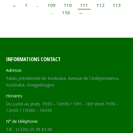
←
1
…
109
110
111
112
113
…
150
→
INFORMATIONS CONTACT
Adresse:
Palais présidentiel de Koulouba. Avenue de l´Indépendance,
Koulouba, Ouagadougou
Horaires:
Du Lundi au jeudi, 7H30 – 12H30 / 13H – 16H Vend 7H30 –
12H30 / 13H30 – 16H30
N° de téléphone:
Tél. : (+226) 25 49 83 00