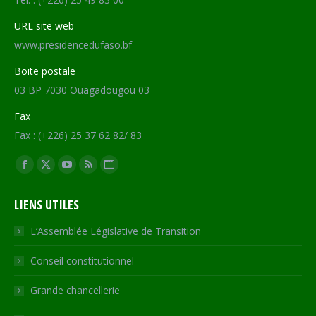
URL site web
www.presidencedufaso.bf
Boite postale
03 BP 7030 Ouagadougou 03
Fax
Fax : (+226) 25 37 62 82/ 83
Trouvez nous sur :
Facebook
X
YouTube
RSS
Site
page
page
page
page
Web
LIENS UTILES
opens
opens
opens
opens
page
in
in
in
in
opens
L’Assemblée Législative de Transition
new
new
new
new
in
Conseil constitutionnel
window
window
window
window
new
window
Grande chancellerie