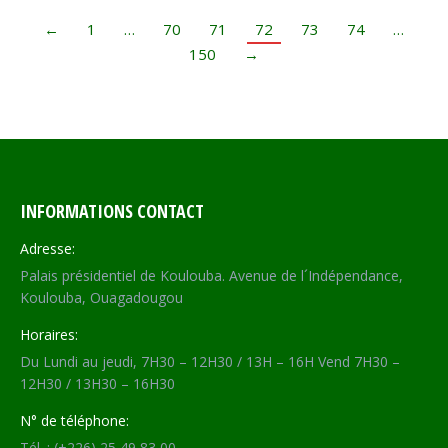
←
1
…
70
71
72
73
74
…
150
→
INFORMATIONS CONTACT
Adresse:
Palais présidentiel de Koulouba. Avenue de l´Indépendance,
Koulouba, Ouagadougou
Horaires:
Du Lundi au jeudi, 7H30 – 12H30 / 13H – 16H Vend 7H30 –
12H30 / 13H30 – 16H30
N° de téléphone:
Tél. : (+226) 25 49 83 00