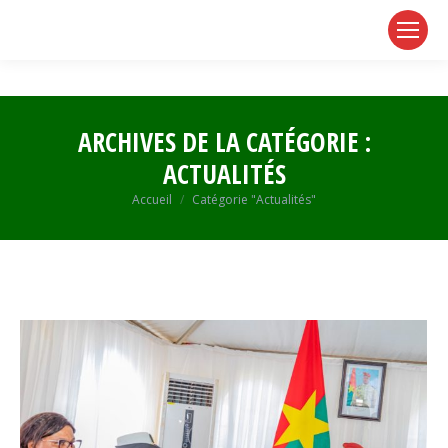
page
page
page
opens
opens
opens
in
in
in
new
new
new
window
window
window
ARCHIVES DE LA CATÉGORIE :
ACTUALITÉS
Vous êtes ici :
Accueil
Catégorie "Actualités"