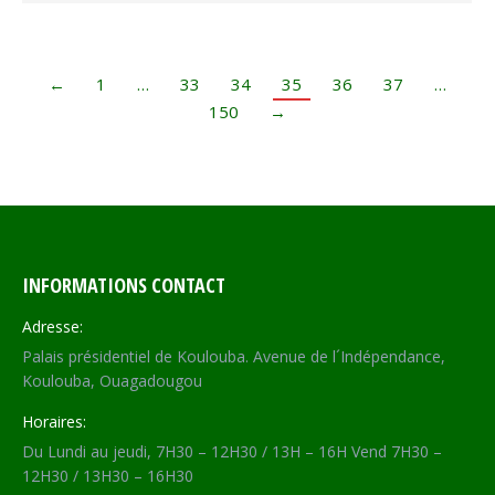
←
1
…
33
34
35
36
37
…
150
→
INFORMATIONS CONTACT
Adresse:
Palais présidentiel de Koulouba. Avenue de l´Indépendance,
Koulouba, Ouagadougou
Horaires:
Du Lundi au jeudi, 7H30 – 12H30 / 13H – 16H Vend 7H30 –
12H30 / 13H30 – 16H30