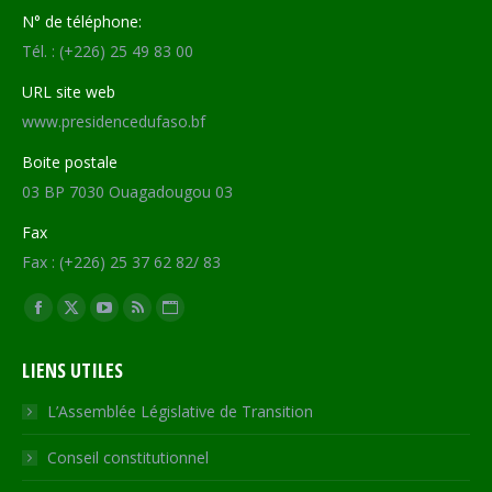
N° de téléphone:
Tél. : (+226) 25 49 83 00
URL site web
www.presidencedufaso.bf
Boite postale
03 BP 7030 Ouagadougou 03
Fax
Fax : (+226) 25 37 62 82/ 83
Trouvez nous sur :
Facebook
X
YouTube
RSS
Site
page
page
page
page
Web
LIENS UTILES
opens
opens
opens
opens
page
in
in
in
in
opens
L’Assemblée Législative de Transition
new
new
new
new
in
Conseil constitutionnel
window
window
window
window
new
window