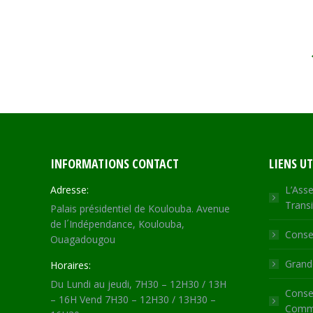
INFORMATIONS CONTACT
LIENS UT
Adresse:
L’Asse
Transi
Palais présidentiel de Koulouba. Avenue
de l´Indépendance, Koulouba,
Consei
Ouagadougou
Grande
Horaires:
Du Lundi au jeudi, 7H30 – 12H30 / 13H
Consei
– 16H Vend 7H30 – 12H30 / 13H30 –
Commu