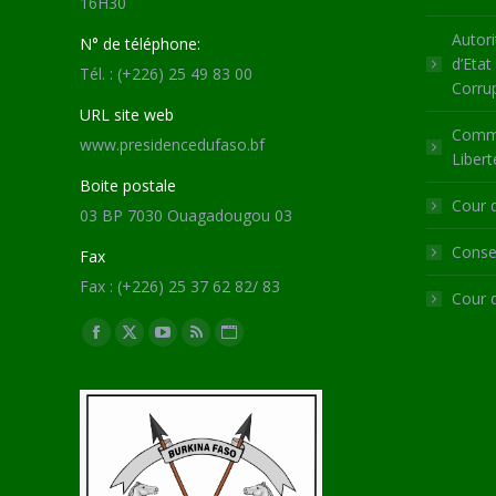
16H30
Autori
N° de téléphone:
d’Etat
Tél. : (+226) 25 49 83 00
Corru
URL site web
Commi
www.presidencedufaso.bf
Libert
Boite postale
Cour 
03 BP 7030 Ouagadougou 03
Consei
Fax
Fax : (+226) 25 37 62 82/ 83
Cour 
Trouvez nous sur :
Facebook
X
YouTube
RSS
Site
page
page
page
page
Web
opens
opens
opens
opens
page
in
in
in
in
opens
new
new
new
new
in
window
window
window
window
new