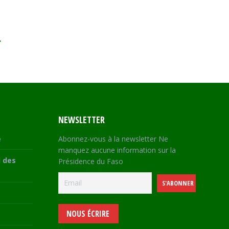
→
NEWSLETTER
e
Abonnez-vous à la newsletter Ne
manquez aucune information sur la
 des
Présidence du Faso
NOUS ÉCRIRE