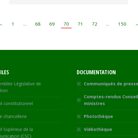
←
1
…
68
69
70
71
72
…
150
ILES
DOCUMENTATION
mblée Législative de
Communiqués de press
tion
Comptes-rendus Conseil
l constitutionnel
ministres
 chancellerie
Photothèque
l Supérieur de la
Vidéothèque
nication (CSC)