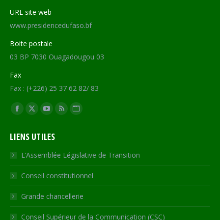
URL site web
www.presidencedufaso.bf
Boite postale
03 BP 7030 Ouagadougou 03
Fax
Fax : (+226) 25 37 62 82/ 83
Trouvez nous sur :
Facebook
X
YouTube
RSS
Site
page
page
page
page
Web
LIENS UTILES
opens
opens
opens
opens
page
in
in
in
in
opens
L’Assemblée Législative de Transition
new
new
new
new
in
Conseil constitutionnel
window
window
window
window
new
window
Grande chancellerie
Conseil Supérieur de la Communication (CSC)