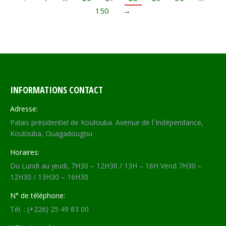
150
→
INFORMATIONS CONTACT
Adresse:
Palais présidentiel de Koulouba. Avenue de l´Indépendance,
Koulouba, Ouagadougou
Horaires:
Du Lundi au jeudi, 7H30 – 12H30 / 13H – 16H Vend 7H30 –
12H30 / 13H30 – 16H30
N° de téléphone:
Tél. : (+226) 25 49 83 00