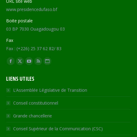
URL site web
www.presidencedufaso.bf
Boite postale
03 BP 7030 Ouagadougou 03
Fax
Fax : (+226) 25 37 62 82/ 83
Trouvez nous sur :
Facebook
X
YouTube
RSS
Site
page
page
page
page
Web
LIENS UTILES
opens
opens
opens
opens
page
in
in
in
in
opens
L’Assemblée Législative de Transition
new
new
new
new
in
Conseil constitutionnel
window
window
window
window
new
window
Grande chancellerie
Conseil Supérieur de la Communication (CSC)