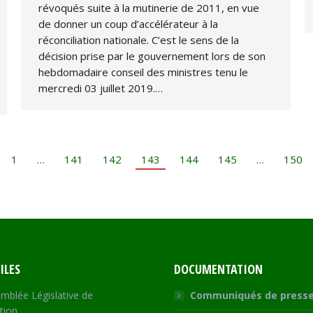
révoqués suite à la mutinerie de 2011, en vue
de donner un coup d’accélérateur à la
réconciliation nationale. C’est le sens de la
décision prise par le gouvernement lors de son
hebdomadaire conseil des ministres tenu le
mercredi 03 juillet 2019.…
1
…
141
142
143
144
145
…
150
ILES
DOCUMENTATION
mblée Législative de
Communiqués de press
tion