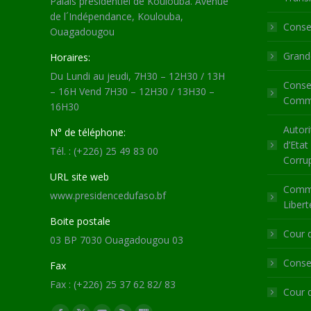
Palais présidentiel de Koulouba. Avenue
de l´Indépendance, Koulouba,
Consei
Ouagadougou
Grande
Horaires:
Du Lundi au jeudi, 7H30 – 12H30 / 13H
Consei
– 16H Vend 7H30 – 12H30 / 13H30 –
Commu
16H30
Autori
N° de téléphone:
d’Etat
Tél. : (+226) 25 49 83 00
Corru
URL site web
Commi
www.presidencedufaso.bf
Libert
Boite postale
Cour 
03 BP 7030 Ouagadougou 03
Consei
Fax
Fax : (+226) 25 37 62 82/ 83
Cour 
Trouvez nous sur :