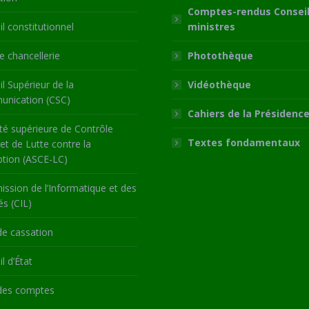
Comptes-rendus Conseil
l constitutionnel
ministres
 chancellerie
Photothèque
l Supérieur de la
Vidéothèque
nication (CSC)
Cahiers de la Présidenc
té supérieure de Contrôle
Textes fondamentaux
 et de Lutte contre la
ption (ASCE-LC)
ssion de l’Informatique et des
és (CIL)
de cassation
l d’État
des comptes