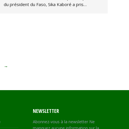
du président du Faso, Sika Kaboré a pris…
→
NEWSLETTER
e
Abonnez-vous à la newsletter Ne
manquez aucune information sur la