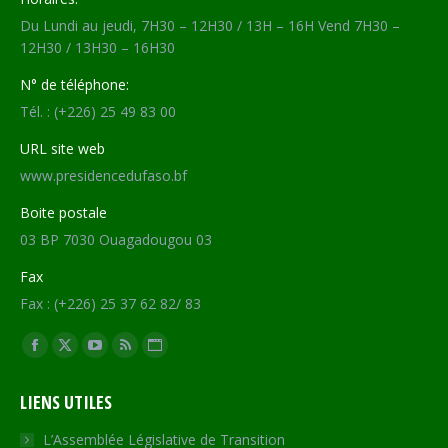
Du Lundi au jeudi, 7H30 – 12H30 / 13H – 16H Vend 7H30 –
12H30 / 13H30 – 16H30
N° de téléphone:
Tél. : (+226) 25 49 83 00
URL site web
www.presidencedufaso.bf
Boite postale
03 BP 7030 Ouagadougou 03
Fax
Fax : (+226) 25 37 62 82/ 83
Trouvez nous sur :
Facebook
X
YouTube
RSS
Site
page
page
page
page
Web
LIENS UTILES
opens
opens
opens
opens
page
in
in
in
in
opens
L’Assemblée Législative de Transition