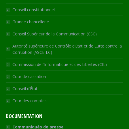
new
new
new
new
in
Conseil constitutionnel
window
window
window
window
new
window
Grande chancellerie
Conseil Supérieur de la Communication (CSC)
Autorité supérieure de Contrôle d’Etat et de Lutte contre la
Corruption (ASCE-LC)
Commission de l’Informatique et des Libertés (CIL)
Cour de cassation
Conseil d’État
Cour des comptes
DOCUMENTATION
Communiqués de presse