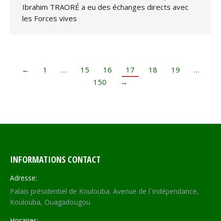
Ibrahim TRAORÉ a eu des échanges directs avec
les Forces vives
←
1
…
15
16
17
18
19
…
150
→
INFORMATIONS CONTACT
Adresse:
Palais présidentiel de Koulouba. Avenue de l´Indépendance,
Koulouba, Ouagadougou
Horaires: