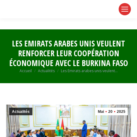
page
page
page
opens
opens
opens
in
in
in
new
new
new
window
window
window
LES EMIRATS ARABES UNIS VEULENT
RENFORCER LEUR COOPÉRATION
ÉCONOMIQUE AVEC LE BURKINA FASO
Vous êtes ici :
Accueil
Actualités
Les Emirats arabes unis veulent…
Actualités
Mai
20
2025