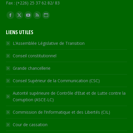
Fax : (+226) 25 37 62 82/ 83
Trouvez nous sur :
Facebook
X
YouTube
RSS
Site
page
page
page
page
Web
LIENS UTILES
opens
opens
opens
opens
page
in
in
in
in
opens
L’Assemblée Législative de Transition
new
new
new
new
in
Conseil constitutionnel
window
window
window
window
new
window
Grande chancellerie
Conseil Supérieur de la Communication (CSC)
Autorité supérieure de Contrôle d’Etat et de Lutte contre la
Corruption (ASCE-LC)
Commission de l’Informatique et des Libertés (CIL)
Cour de cassation