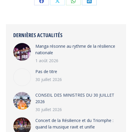
Share
Share
Share
Share
on
on
on
on
Facebook
X
WhatsApp
LinkedIn
DERNIÈRES ACTUALITÉS
Manga résonne au rythme de la résilience
nationale
1 août 2026
Pas de titre
30 juillet 2026
CONSEIL DES MINISTRES DU 30 JUILLET
2026
30 juillet 2026
‎​Concert de la Résilience et du Triomphe :
quand la musique ravit et unifie