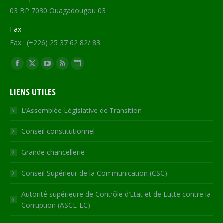
03 BP 7030 Ouagadougou 03
Fax
Fax : (+226) 25 37 62 82/ 83
Trouvez nous sur :
Facebook
X
YouTube
RSS
Site
page
page
page
page
Web
LIENS UTILES
opens
opens
opens
opens
page
in
in
in
in
opens
L’Assemblée Législative de Transition
new
new
new
new
in
Conseil constitutionnel
window
window
window
window
new
window
Grande chancellerie
Conseil Supérieur de la Communication (CSC)
Autorité supérieure de Contrôle d’Etat et de Lutte contre la
Corruption (ASCE-LC)