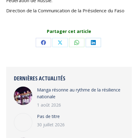
Fédération de Russie.
Direction de la Communication de la Présidence du Faso
Partager cet article
Share
Share
Share
Share
on
on
on
on
Facebook
X
WhatsApp
LinkedIn
DERNIÈRES ACTUALITÉS
Manga résonne au rythme de la résilience
nationale
1 août 2026
Pas de titre
30 juillet 2026