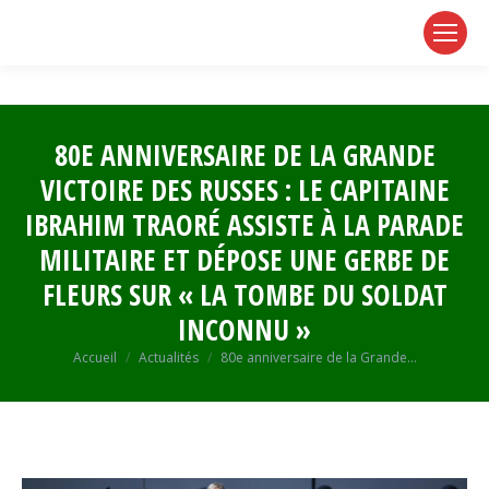
page
page
page
opens
opens
opens
in
in
in
new
new
new
window
window
window
80E ANNIVERSAIRE DE LA GRANDE
VICTOIRE DES RUSSES : LE CAPITAINE
IBRAHIM TRAORÉ ASSISTE À LA PARADE
MILITAIRE ET DÉPOSE UNE GERBE DE
FLEURS SUR « LA TOMBE DU SOLDAT
INCONNU »
Vous êtes ici :
Accueil
Actualités
80e anniversaire de la Grande…