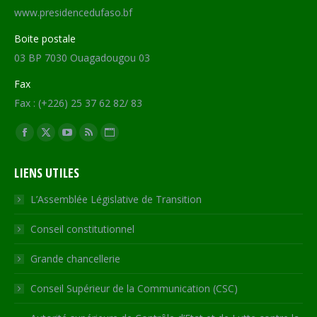
www.presidencedufaso.bf
Boite postale
03 BP 7030 Ouagadougou 03
Fax
Fax : (+226) 25 37 62 82/ 83
Trouvez nous sur :
Facebook
X
YouTube
RSS
Site
page
page
page
page
Web
LIENS UTILES
opens
opens
opens
opens
page
in
in
in
in
opens
L’Assemblée Législative de Transition
new
new
new
new
in
Conseil constitutionnel
window
window
window
window
new
window
Grande chancellerie
Conseil Supérieur de la Communication (CSC)