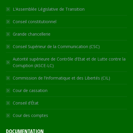
in
in
in
in
opens
L’Assemblée Législative de Transition
new
new
new
new
in
Conseil constitutionnel
window
window
window
window
new
window
Grande chancellerie
Conseil Supérieur de la Communication (CSC)
Autorité supérieure de Contrôle d’Etat et de Lutte contre la
Corruption (ASCE-LC)
Commission de l’Informatique et des Libertés (CIL)
Cour de cassation
Conseil d’État
Cour des comptes
DOCUMENTATION