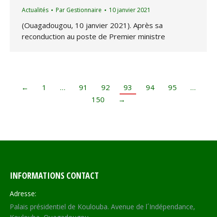
Actualités
Par
Gestionnaire
10 janvier 2021
(Ouagadougou, 10 janvier 2021). Après sa
reconduction au poste de Premier ministre
←
1
…
91
92
93
94
95
…
150
→
INFORMATIONS CONTACT
Adresse:
Palais présidentiel de Koulouba. Avenue de l´Indépendance,