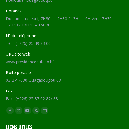
Koulouba, Ouagadougou
Horaires:
Du Lundi au jeudi, 7H30 – 12H30 / 13H – 16H Vend 7H30 –
12H30 / 13H30 – 16H30
N° de téléphone:
Tél. : (+226) 25 49 83 00
URL site web
www.presidencedufaso.bf
Boite postale
03 BP 7030 Ouagadougou 03
Fax
Fax : (+226) 25 37 62 82/ 83
Trouvez nous sur :
Facebook
X
YouTube
RSS
Site
page
page
page
page
Web
LIENS UTILES
opens
opens
opens
opens
page