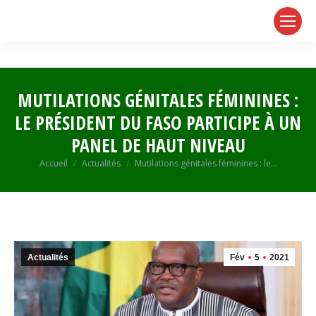
page
page
page
opens
opens
opens
in
in
in
new
new
new
window
window
window
MUTILATIONS GÉNITALES FÉMININES :
LE PRÉSIDENT DU FASO PARTICIPE À UN
PANEL DE HAUT NIVEAU
Vous êtes ici :
Accueil
Actualités
Mutilations génitales féminines : le…
Actualités
Fév
5
2021