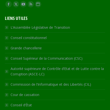
Trouvez nous sur :
Facebook
X
YouTube
RSS
Site
page
page
page
page
Web
LIENS UTILES
opens
opens
opens
opens
page
in
in
in
in
opens
L’Assemblée Législative de Transition
new
new
new
new
in
Conseil constitutionnel
window
window
window
window
new
window
Grande chancellerie
Conseil Supérieur de la Communication (CSC)
Autorité supérieure de Contrôle d’Etat et de Lutte contre la
Corruption (ASCE-LC)
Commission de l’Informatique et des Libertés (CIL)
Cour de cassation
Conseil d’État