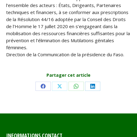
l’ensemble des acteurs : États, Dirigeants, Partenaires
techniques et financiers, à se conformer aux prescriptions
de la Résolution 44/16 adoptée par la Conseil des Droits
de l’Homme le 17 juillet 2020 en s’engageant dans la
mobilisation des ressources financières suffisantes pour la
prévention et l’élimination des Mutilations génitales
féminines.
Direction de la Communication de la présidence du Faso.
Partager cet article
Share
Share
Share
Share
on
on
on
on
Facebook
X
WhatsApp
LinkedIn
INFORMATIONS CONTACT