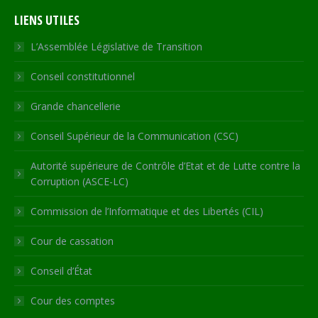
page
page
page
page
Web
LIENS UTILES
opens
opens
opens
opens
page
in
in
in
in
opens
L’Assemblée Législative de Transition
new
new
new
new
in
Conseil constitutionnel
window
window
window
window
new
window
Grande chancellerie
Conseil Supérieur de la Communication (CSC)
Autorité supérieure de Contrôle d’Etat et de Lutte contre la
Corruption (ASCE-LC)
Commission de l’Informatique et des Libertés (CIL)
Cour de cassation
Conseil d’État
Cour des comptes