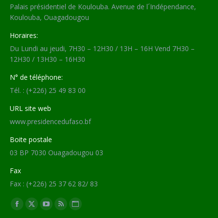
Palais présidentiel de Koulouba. Avenue de l´Indépendance,
Koulouba, Ouagadougou
Horaires:
Du Lundi au jeudi, 7H30 – 12H30 / 13H – 16H Vend 7H30 –
12H30 / 13H30 – 16H30
N° de téléphone:
Tél. : (+226) 25 49 83 00
URL site web
www.presidencedufaso.bf
Boite postale
03 BP 7030 Ouagadougou 03
Fax
Fax : (+226) 25 37 62 82/ 83
Trouvez nous sur :
Facebook
X
YouTube
RSS
Site