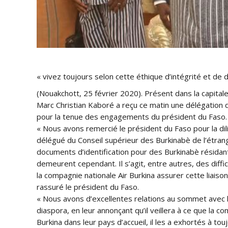
« vivez toujours selon cette éthique d’intégrité et de d
(Nouakchott, 25 février 2020). Présent dans la capita
Marc Christian Kaboré a reçu ce matin une délégation d
pour la tenue des engagements du président du Faso.
« Nous avons remercié le président du Faso pour la di
délégué du Conseil supérieur des Burkinabè de l’étrange
documents d’identification pour des Burkinabè résidant
demeurent cependant. Il s’agit, entre autres, des diff
la compagnie nationale Air Burkina assurer cette liaiso
rassuré le président du Faso.
« Nous avons d’excellentes relations au sommet avec la M
diaspora, en leur annonçant qu’il veillera à ce que la
Burkina dans leur pays d’accueil, il les a exhortés à tou