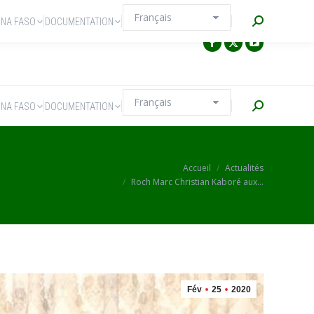
Recherche
INA FASO
DOCUMENTATION
Recherche
INA FASO
DOCUMENTATION
Vous êtes ici :
Accueil
Actualités
Roch Marc Christian Kaboré aux…
Fév
25
2020