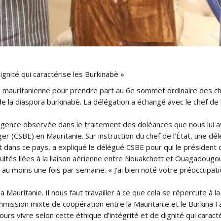
ignité qui caractérise les Burkinabè ».
le mauritanienne pour prendre part au 6e sommet ordinaire des ch
e la diaspora burkinabè. La délégation a échangé avec le chef de 
ligence observée dans le traitement des doléances que nous lui 
r (CSBE) en Mauritanie. Sur instruction du chef de l’État, une dél
 dans ce pays, a expliqué le délégué CSBE pour qui le président 
icultés liées à la liaison aérienne entre Nouakchott et Ouagadoug
n au moins une fois par semaine. « J’ai bien noté votre préoccupat
auritanie. Il nous faut travailler à ce que cela se répercute à la
 commission mixte de coopération entre la Mauritanie et le Burkin
jours vivre selon cette éthique d’intégrité et de dignité qui caract