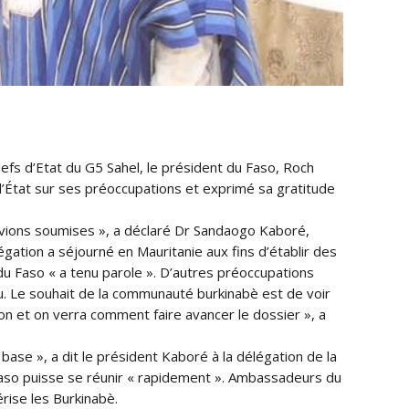
efs d’Etat du G5 Sahel, le président du Faso, Roch
l’État sur ses préoccupations et e
xprimé sa gratitude
avions soumises », a déclaré Dr Sandaogo Kaboré,
égation a séjourné en Mauritanie aux fins d’établir des
du Faso « a tenu parole ». D’autres préoccupations
ou. Le souhait de la communauté burkinabè est de voir
ion et on verra comment faire avancer le dossier », a
 base », a dit le président Kaboré à la délégation de la
a Faso puisse se réunir « rapidement ». Ambassadeurs du
érise les Burkinabè.