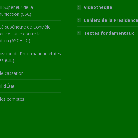
l Supérieur de la
Vidéothèque
nication (CSC)
Cahiers de la Présidenc
té supérieure de Contrôle
Textes fondamentaux
 et de Lutte contre la
ption (ASCE-LC)
ssion de l’Informatique et des
és (CIL)
de cassation
l d’État
des comptes