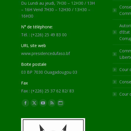
Du Lundi au jeudi, 7H30 – 12H30 / 13H
Consei
– 16H Vend 7H30 – 12H30 / 13H30 –
Commu
16H30
Autori
N° de téléphone:
d’Etat
Tél. : (+226) 25 49 83 00
Corru
URL site web
Commi
www.presidencedufaso.bf
Libert
Boite postale
Cour 
03 BP 7030 Ouagadougou 03
Consei
Fax
Fax : (+226) 25 37 62 82/ 83
Cour 
Trouvez nous sur :
Facebook
X
YouTube
RSS
Site
page
page
page
page
Web
opens
opens
opens
opens
page
in
in
in
in
opens