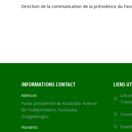
Direction de la communication de la présidence du Fas
INFORMATIONS CONTACT
LIENS UT
Adresse:
L’Asse
Transi
Palais présidentiel de Koulouba. Avenue
de l´Indépendance, Koulouba,
Consei
Ouagadougou
Grande
Horaires: