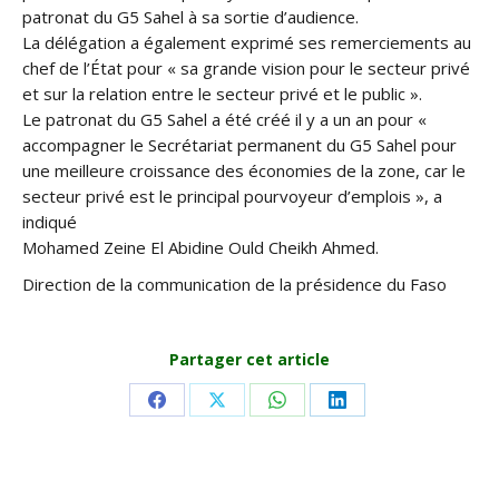
patronat du G5 Sahel à sa sortie d’audience.
La délégation a également exprimé ses remerciements au
chef de l’État pour « sa grande vision pour le secteur privé
et sur la relation entre le secteur privé et le public ».
Le patronat du G5 Sahel a été créé il y a un an pour «
accompagner le Secrétariat permanent du G5 Sahel pour
une meilleure croissance des économies de la zone, car le
secteur privé est le principal pourvoyeur d’emplois », a
indiqué
Mohamed Zeine El Abidine Ould Cheikh Ahmed.
Direction de la communication de la présidence du Faso
Partager cet article
Share
Share
Share
Share
on
on
on
on
Facebook
X
WhatsApp
LinkedIn