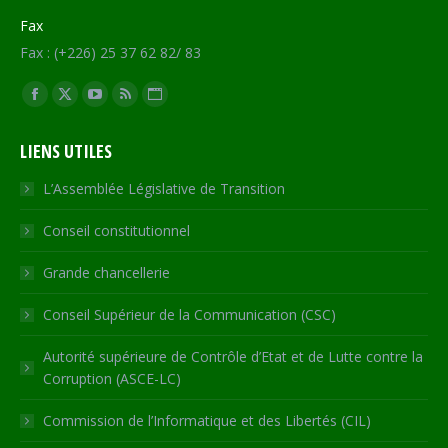
Fax
Fax : (+226) 25 37 62 82/ 83
Trouvez nous sur :
Facebook
X
YouTube
RSS
Site
page
page
page
page
Web
LIENS UTILES
opens
opens
opens
opens
page
in
in
in
in
opens
L’Assemblée Législative de Transition
new
new
new
new
in
Conseil constitutionnel
window
window
window
window
new
window
Grande chancellerie
Conseil Supérieur de la Communication (CSC)
Autorité supérieure de Contrôle d’Etat et de Lutte contre la
Corruption (ASCE-LC)
Commission de l’Informatique et des Libertés (CIL)