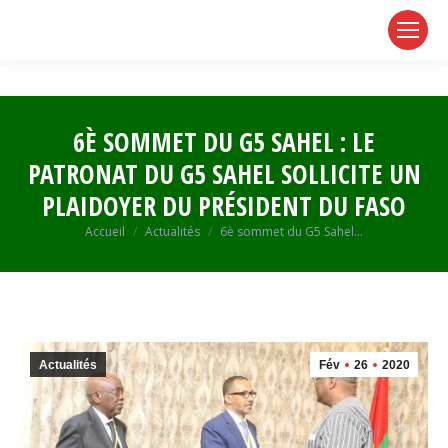
page
page
page
opens
opens
opens
in
in
in
new
new
new
window
window
window
6È SOMMET DU G5 SAHEL : LE
PATRONAT DU G5 SAHEL SOLLICITE UN
PLAIDOYER DU PRÉSIDENT DU FASO
Vous êtes ici :
Accueil
Actualités
6è sommet du G5 Sahel…
Actualités
Fév
26
2020