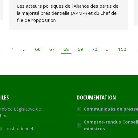
Les acteurs politiques de l’Alliance des partis de
la majorité présidentielle (APMP) et du Chef de
file de l’opposition
←
1
…
66
67
68
69
70
…
150
ILES
DOCUMENTATION
mblée Législative de
Communiqués de press
tion
Comptes-rendus Conseil
l constitutionnel
ministres