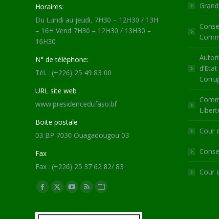
Grande
Horaires:
Du Lundi au jeudi, 7H30 – 12H30 / 13H
Consei
– 16H Vend 7H30 – 12H30 / 13H30 –
Commu
16H30
Autori
N° de téléphone:
d’Etat
Tél. : (+226) 25 49 83 00
Corru
URL site web
Commi
www.presidencedufaso.bf
Libert
Boite postale
Cour 
03 BP 7030 Ouagadougou 03
Consei
Fax
Fax : (+226) 25 37 62 82/ 83
Cour 
Trouvez nous sur :
Facebook
X
YouTube
RSS
Site
page
page
page
page
Web
opens
opens
opens
opens
page