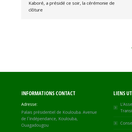
Kaboré, a présidé ce soir, la cérémonie de
clôture
INFORMATIONS CONTACT
LIENS UT
Adresse:
L’Asse
Transi
Palais présidentiel de Koulouba. Avenue
de l´Indépendance, Koulouba,
Consei
Ouagadougou