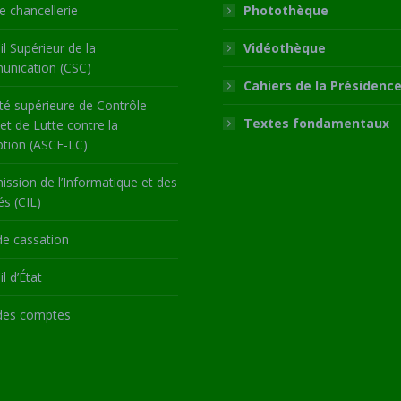
 chancellerie
Photothèque
l Supérieur de la
Vidéothèque
nication (CSC)
Cahiers de la Présidenc
té supérieure de Contrôle
Textes fondamentaux
 et de Lutte contre la
ption (ASCE-LC)
ssion de l’Informatique et des
és (CIL)
de cassation
l d’État
des comptes