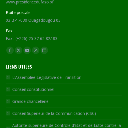
www.presidencedufaso.bf
Boite postale
03 BP 7030 Ouagadougou 03
Fax
Fax : (+226) 25 37 62 82/ 83
Trouvez nous sur :
Facebook
X
YouTube
RSS
Site
page
page
page
page
Web
LIENS UTILES
opens
opens
opens
opens
page
in
in
in
in
opens
L’Assemblée Législative de Transition
new
new
new
new
in
Conseil constitutionnel
window
window
window
window
new
window
Grande chancellerie
Conseil Supérieur de la Communication (CSC)
Autorité supérieure de Contrôle d’Etat et de Lutte contre la