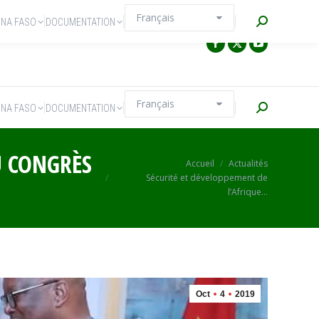
Recherche
INA FASO
DOCUMENTATION
Recherche
INA FASO
DOCUMENTATION
U CONGRÈS
Vous êtes ici :
Accueil
Actualités
Sécurité et développement de
l’Afrique…
Oct
4
2019