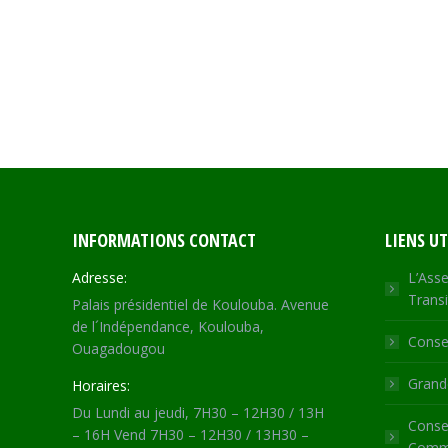
INFORMATIONS CONTACT
LIENS UT
Adresse:
L’Asse
Transi
Palais présidentiel de Koulouba. Avenue
de l´Indépendance, Koulouba,
Consei
Ouagadougou
Grande
Horaires:
Du Lundi au jeudi, 7H30 – 12H30 / 13H
Consei
– 16H Vend 7H30 – 12H30 / 13H30 –
Commu