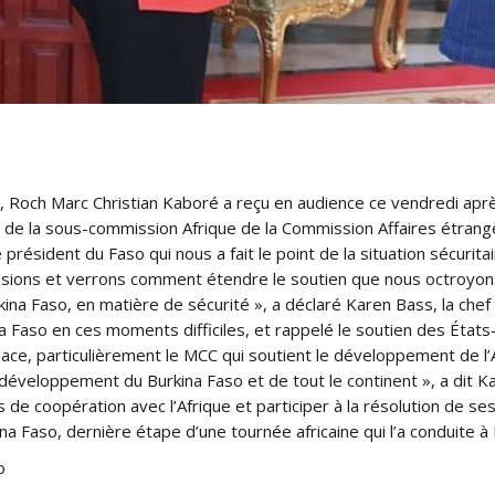
 Roch Marc Christian Kaboré a reçu en audience ce vendredi apr
es de la sous-commission Afrique de la Commission Affaires étra
e présid
ent du Faso qui nous a fait le point de la situation sécurit
sions et verrons comment étendre le soutien que nous octroyons a
kina Faso, en matière de sécurité », a déclaré Karen Bass, la chef
na Faso en ces moments difficiles, et rappelé le soutien des États-U
ace, particulièrement le MCC qui soutient le développement de l’A
u développement du Burkina Faso et de tout le continent », a dit K
ns de coopération avec l’Afrique et participer à la résolution de se
na Faso, dernière étape d’une tournée africaine qui l’a conduite à 
o