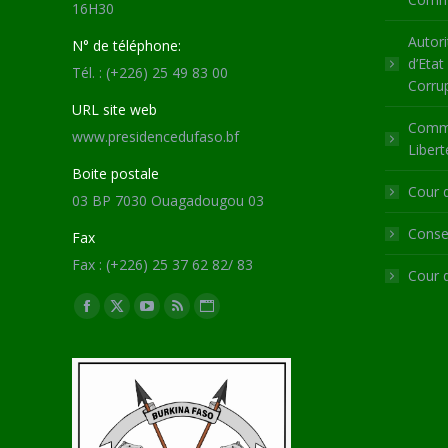
16H30
Autori
N° de téléphone:
d’Etat
Tél. : (+226) 25 49 83 00
Corru
URL site web
Commi
www.presidencedufaso.bf
Libert
Boite postale
Cour 
03 BP 7030 Ouagadougou 03
Consei
Fax
Fax : (+226) 25 37 62 82/ 83
Cour 
Trouvez nous sur :
Facebook
X
YouTube
RSS
Site
page
page
page
page
Web
opens
opens
opens
opens
page
in
in
in
in
opens
new
new
new
new
in
window
window
window
window
new