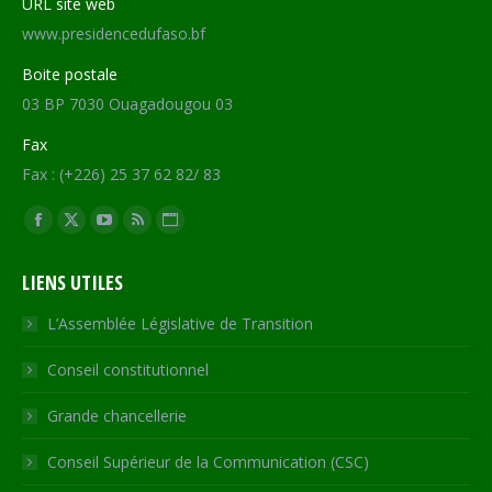
URL site web
www.presidencedufaso.bf
Boite postale
03 BP 7030 Ouagadougou 03
Fax
Fax : (+226) 25 37 62 82/ 83
Trouvez nous sur :
Facebook
X
YouTube
RSS
Site
page
page
page
page
Web
LIENS UTILES
opens
opens
opens
opens
page
in
in
in
in
opens
L’Assemblée Législative de Transition
new
new
new
new
in
Conseil constitutionnel
window
window
window
window
new
window
Grande chancellerie
Conseil Supérieur de la Communication (CSC)