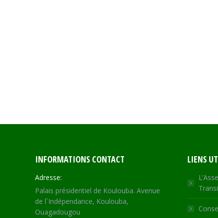
INFORMATIONS CONTACT
LIENS UT
Adresse:
L’Asse
Transi
Palais présidentiel de Koulouba. Avenue
de l´Indépendance, Koulouba,
Consei
Ouagadougou