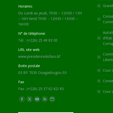
Grande
Horaires:
Du Lundi au jeudi, 7H30 – 12H30 / 13H
Consei
– 16H Vend 7H30 – 12H30 / 13H30 –
Commu
16H30
Autori
N° de téléphone:
d’Etat
Tél. : (+226) 25 49 83 00
Corru
URL site web
Commi
www.presidencedufaso.bf
Libert
Boite postale
Cour 
03 BP 7030 Ouagadougou 03
Consei
Fax
Fax : (+226) 25 37 62 82/ 83
Cour 
Trouvez nous sur :
Facebook
X
YouTube
RSS
Site
page
page
page
page
Web