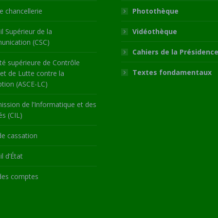
 chancellerie
Photothèque
l Supérieur de la
Vidéothèque
nication (CSC)
Cahiers de la Présidenc
té supérieure de Contrôle
Textes fondamentaux
 et de Lutte contre la
ption (ASCE-LC)
ssion de l’Informatique et des
és (CIL)
de cassation
l d’État
des comptes