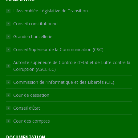
opens
opens
opens
opens
page
in
in
in
in
opens
L’Assemblée Législative de Transition
new
new
new
new
in
Conseil constitutionnel
window
window
window
window
new
window
Grande chancellerie
Conseil Supérieur de la Communication (CSC)
Autorité supérieure de Contrôle d’Etat et de Lutte contre la
Corruption (ASCE-LC)
Commission de l’Informatique et des Libertés (CIL)
Cour de cassation
Conseil d’État
Cour des comptes
DOCUMENTATION