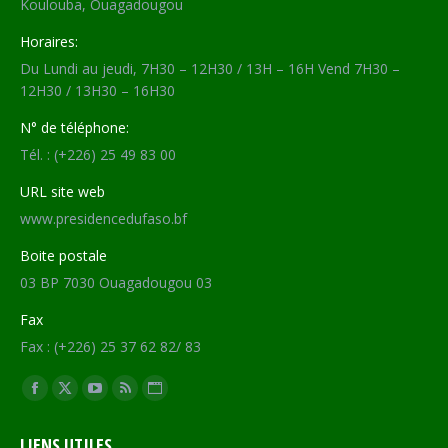
Koulouba, Ouagadougou
Horaires:
Du Lundi au jeudi, 7H30 – 12H30 / 13H – 16H Vend 7H30 –
12H30 / 13H30 – 16H30
N° de téléphone:
Tél. : (+226) 25 49 83 00
URL site web
www.presidencedufaso.bf
Boite postale
03 BP 7030 Ouagadougou 03
Fax
Fax : (+226) 25 37 62 82/ 83
Trouvez nous sur :
Facebook
X
YouTube
RSS
Site
page
page
page
page
Web
LIENS UTILES