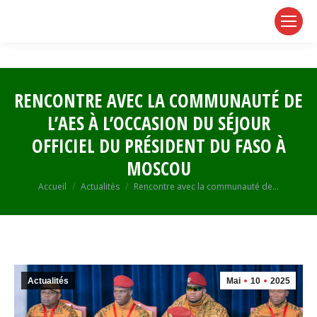
page
page
page
opens
opens
opens
in
in
in
new
new
new
window
window
window
RENCONTRE AVEC LA COMMUNAUTÉ DE
L’AES À L’OCCASION DU SÉJOUR
OFFICIEL DU PRÉSIDENT DU FASO À
MOSCOU
Vous êtes ici :
Accueil
Actualités
Rencontre avec la communauté de…
Actualités
Mai
10
2025