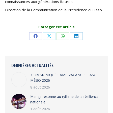
connaissances aux générations futures.
Direction de la Communication de la Présidence du Faso
Partager cet article
Share
Share
Share
Share
on
on
on
on
Facebook
X
WhatsApp
LinkedIn
DERNIÈRES ACTUALITÉS
COMMUNIQUÉ CAMP VACANCES FASO
MÊBO 2026
8 août 2026
Manga résonne au rythme de la résilience
nationale
1 août 2026