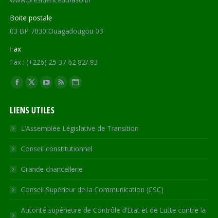
Boite postale
03 BP 7030 Ouagadougou 03
Fax
Fax : (+226) 25 37 62 82/ 83
Trouvez nous sur :
Facebook
X
YouTube
RSS
Site
page
page
page
page
Web
LIENS UTILES
opens
opens
opens
opens
page
in
in
in
in
opens
L’Assemblée Législative de Transition
new
new
new
new
in
Conseil constitutionnel
window
window
window
window
new
window
Grande chancellerie
Conseil Supérieur de la Communication (CSC)
Autorité supérieure de Contrôle d’Etat et de Lutte contre la