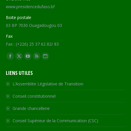
www.presidencedufaso.bf
Boite postale
03 BP 7030 Ouagadougou 03
Fax
Fax : (+226) 25 37 62 82/ 83
Trouvez nous sur :
Facebook
X
YouTube
RSS
Site
page
page
page
page
Web
LIENS UTILES
opens
opens
opens
opens
page
in
in
in
in
opens
L’Assemblée Législative de Transition
new
new
new
new
in
Conseil constitutionnel
window
window
window
window
new
window
Grande chancellerie
Conseil Supérieur de la Communication (CSC)