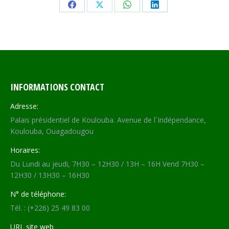
Share
Share
Share
Share
on
on
on
on
Facebook
X
WhatsApp
LinkedIn
INFORMATIONS CONTACT
Adresse:
Palais présidentiel de Koulouba. Avenue de l´Indépendance,
Koulouba, Ouagadougou
Horaires:
Du Lundi au jeudi, 7H30 – 12H30 / 13H – 16H Vend 7H30 –
12H30 / 13H30 – 16H30
N° de téléphone:
Tél. : (+226) 25 49 83 00
URL site web