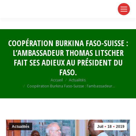
page
page
page
opens
opens
opens
in
in
in
new
new
new
window
window
window
COOPÉRATION BURKINA FASO-SUISSE :
L’AMBASSADEUR THOMAS LITSCHER
FAIT SES ADIEUX AU PRÉSIDENT DU
FASO.
Vous êtes ici :
Accueil
Actualités
Coopération Burkina Faso-Suisse : l’ambassadeur…
Actualités
Juil
18
2019