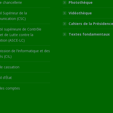
 chancellerie
Photothèque
l Supérieur de la
Vidéothèque
nication (CSC)
Cahiers de la Présidenc
té supérieure de Contrôle
Textes fondamentaux
 et de Lutte contre la
ption (ASCE-LC)
ssion de l’Informatique et des
és (CIL)
de cassation
l d’État
des comptes