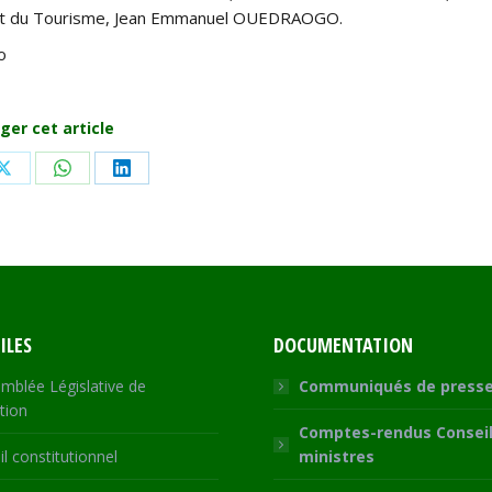
ts et du Tourisme, Jean Emmanuel OUEDRAOGO.
o
ger cet article
Share
Share
Share
on
on
on
ook
X
WhatsApp
LinkedIn
ILES
DOCUMENTATION
mblée Législative de
Communiqués de press
tion
Comptes-rendus Conseil
l constitutionnel
ministres