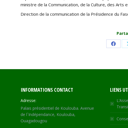
ministre de la Communication, de la Culture, des Ar
Direction de la communication de la Présidence du Fas
Parta
Share
on
Faceb
INFORMATIONS CONTACT
LIENS UT
Adresse:
L’Asse
Transi
Palais présidentiel de Koulouba. Avenue
de l´Indépendance, Koulouba,
Consei
Ouagadougou