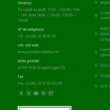
Grande
Horaires:
Du Lundi au jeudi, 7H30 – 12H30 / 13H
Consei
– 16H Vend 7H30 – 12H30 / 13H30 –
Commu
16H30
Autori
N° de téléphone:
d’Etat
Tél. : (+226) 25 49 83 00
Corru
URL site web
Commi
www.presidencedufaso.bf
Libert
Boite postale
Cour 
03 BP 7030 Ouagadougou 03
Consei
Fax
Fax : (+226) 25 37 62 82/ 83
Cour 
Trouvez nous sur :
Facebook
X
YouTube
RSS
Site
page
page
page
page
Web
opens
opens
opens
opens
page