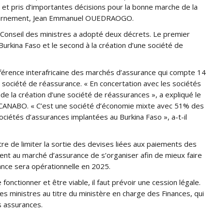
 et pris d’importantes décisions pour la bonne marche de la
gouvernement, Jean Emmanuel OUEDRAOGO.
e Conseil des ministres a adopté deux décrets. Le premier
u Burkina Faso et le second à la création d’une société de
nférence interafricaine des marchés d’assurance qui compte 14
e société de réassurance. « En concertation avec les sociétés
de la création d’une société de réassurances », a expliqué le
ACANABO. « C’est une société d’économie mixte avec 51% des
ciétés d’assurances implantées au Burkina Faso », a-t-il
e de limiter la sortie des devises liées aux paiements des
nt au marché d’assurance de s’organiser afin de mieux faire
rance sera opérationnelle en 2025.
nctionner et être viable, il faut prévoir une cession légale.
es ministres au titre du ministère en charge des Finances, qui
s assurances.