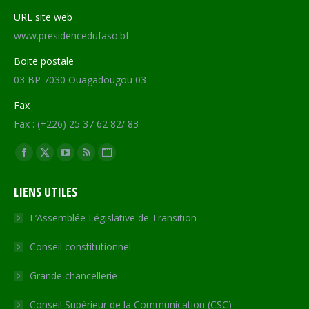
URL site web
www.presidencedufaso.bf
Boite postale
03 BP 7030 Ouagadougou 03
Fax
Fax : (+226) 25 37 62 82/ 83
Trouvez nous sur :
Facebook
X
YouTube
RSS
Site
page
page
page
page
Web
LIENS UTILES
opens
opens
opens
opens
page
in
in
in
in
opens
L’Assemblée Législative de Transition
new
new
new
new
in
Conseil constitutionnel
window
window
window
window
new
window
Grande chancellerie
Conseil Supérieur de la Communication (CSC)