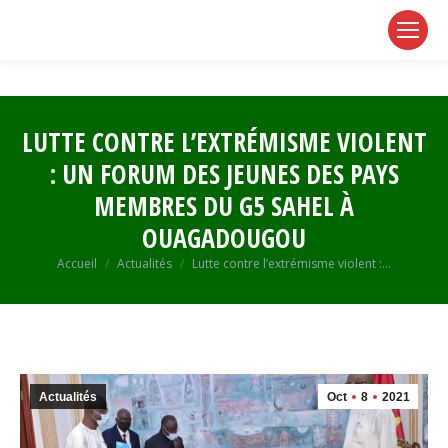
page
page
page
opens
opens
opens
in
in
in
new
new
new
window
window
window
LUTTE CONTRE L’EXTRÉMISME VIOLENT
: UN FORUM DES JEUNES DES PAYS
MEMBRES DU G5 SAHEL À
OUAGADOUGOU
Vous êtes ici :
Accueil
Actualités
Lutte contre l’extrémisme violent :…
Actualités
Oct
8
2021