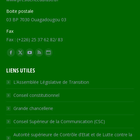
Boite postale
03 BP 7030 Ouagadougou 03
Fax
Fax : (+226) 25 37 62 82/ 83
Trouvez nous sur :
Facebook
X
YouTube
RSS
Site
page
page
page
page
Web
LIENS UTILES
opens
opens
opens
opens
page
in
in
in
in
opens
L’Assemblée Législative de Transition
new
new
new
new
in
Conseil constitutionnel
window
window
window
window
new
window
Grande chancellerie
Conseil Supérieur de la Communication (CSC)
Autorité supérieure de Contrôle d’Etat et de Lutte contre la