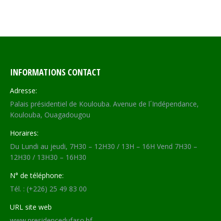
on
on
on
on
Facebook
X
WhatsApp
LinkedIn
INFORMATIONS CONTACT
Adresse:
Palais présidentiel de Koulouba. Avenue de l´Indépendance,
Koulouba, Ouagadougou
Horaires:
Du Lundi au jeudi, 7H30 – 12H30 / 13H – 16H Vend 7H30 –
12H30 / 13H30 – 16H30
N° de téléphone:
Tél. : (+226) 25 49 83 00
URL site web
www.presidencedufaso.bf