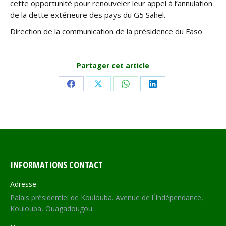
cette opportunité pour renouveler leur appel à l’annulation
de la dette extérieure des pays du G5 Sahel.
Direction de la communication de la présidence du Faso
Partager cet article
Share
Share
Share
Share
on
on
on
on
Facebook
X
WhatsApp
LinkedIn
INFORMATIONS CONTACT
Adresse:
Palais présidentiel de Koulouba. Avenue de l´Indépendance,
Koulouba, Ouagadougou