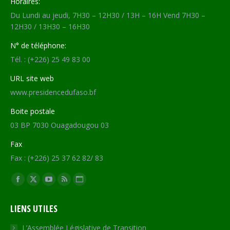
Horaires:
Du Lundi au jeudi, 7H30 – 12H30 / 13H – 16H Vend 7H30 –
12H30 / 13H30 – 16H30
N° de téléphone:
Tél. : (+226) 25 49 83 00
URL site web
www.presidencedufaso.bf
Boite postale
03 BP 7030 Ouagadougou 03
Fax
Fax : (+226) 25 37 62 82/ 83
Trouvez nous sur :
Facebook
X
YouTube
RSS
Site
page
page
page
page
Web
LIENS UTILES
opens
opens
opens
opens
page
in
in
in
in
opens
L’Assemblée Législative de Transition