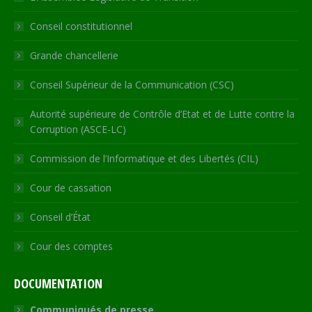
new
new
new
new
in
Conseil constitutionnel
window
window
window
window
new
window
Grande chancellerie
Conseil Supérieur de la Communication (CSC)
Autorité supérieure de Contrôle d’Etat et de Lutte contre la
Corruption (ASCE-LC)
Commission de l’Informatique et des Libertés (CIL)
Cour de cassation
Conseil d’État
Cour des comptes
DOCUMENTATION
Communiqués de presse