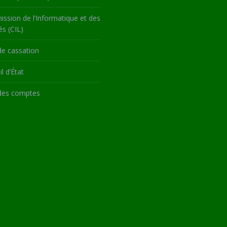
ssion de l’Informatique et des
és (CIL)
de cassation
l d’État
des comptes