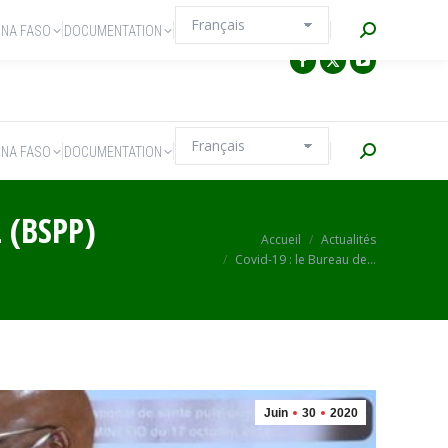
Recherche
INA FASO
DOCUMENTATION
Recherche
INA FASO
DOCUMENTATION
 (BSPP)
Vous êtes ici :
Accueil
Actualités
Covid-19 : le Bureau de…
Juin
30
2020