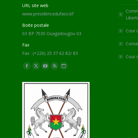
URL site web
Commi
www.presidencedufaso.bf
Libert
Boite postale
Cour 
03 BP 7030 Ouagadougou 03
Consei
Fax
Fax : (+226) 25 37 62 82/ 83
Cour 
Trouvez nous sur :
Facebook
X
YouTube
RSS
Site
page
page
page
page
Web
opens
opens
opens
opens
page
in
in
in
in
opens
new
new
new
new
in
window
window
window
window
new
window