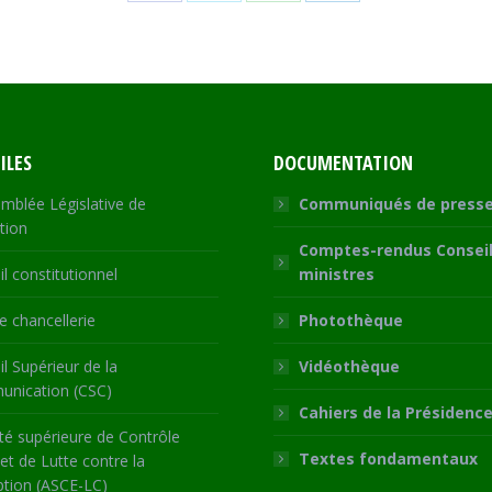
Share
Share
Share
Share
on
on
on
on
Facebook
X
WhatsApp
LinkedIn
ILES
DOCUMENTATION
mblée Législative de
Communiqués de press
tion
Comptes-rendus Conseil
l constitutionnel
ministres
 chancellerie
Photothèque
l Supérieur de la
Vidéothèque
nication (CSC)
Cahiers de la Présidenc
té supérieure de Contrôle
Textes fondamentaux
 et de Lutte contre la
ption (ASCE-LC)