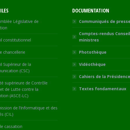
ILES
DOCUMENTATION
mblée Législative de
Communiqués de press
tion
Comptes-rendus Conseil
l constitutionnel
ministres
 chancellerie
Photothèque
l Supérieur de la
Vidéothèque
nication (CSC)
Cahiers de la Présidenc
té supérieure de Contrôle
Textes fondamentaux
 et de Lutte contre la
ption (ASCE-LC)
ssion de l’Informatique et des
és (CIL)
de cassation