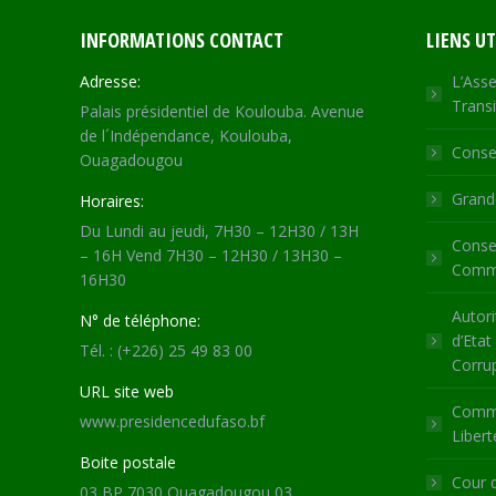
INFORMATIONS CONTACT
LIENS UT
Adresse:
L’Asse
Transi
Palais présidentiel de Koulouba. Avenue
de l´Indépendance, Koulouba,
Consei
Ouagadougou
Grande
Horaires:
Du Lundi au jeudi, 7H30 – 12H30 / 13H
Consei
– 16H Vend 7H30 – 12H30 / 13H30 –
Commu
16H30
Autori
N° de téléphone:
d’Etat
Tél. : (+226) 25 49 83 00
Corru
URL site web
Commi
www.presidencedufaso.bf
Libert
Boite postale
Cour 
03 BP 7030 Ouagadougou 03