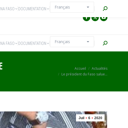
Recherche
INA FASO
DOCUMENTATION
Recherche
INA FASO
DOCUMENTATION
E
Vous êtes ici :
Accueil
Actualités
Le président du Faso salue…
Juil
6
2020