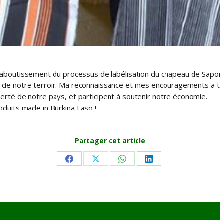
 l’aboutissement du processus de labélisation du chapeau de Sapo
ts de notre terroir. Ma reconnaissance et mes encouragements à to
ierté de notre pays, et participent à soutenir notre économie.
oduits made in Burkina Faso !
Partager cet article
Share
Share
Share
Share
on
on
on
on
Facebook
X
WhatsApp
LinkedIn