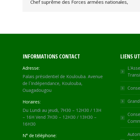
Chef suprême des Forces armées nationales,
INFORMATIONS CONTACT
LIENS UT
Adresse:
L’Asse
Transi
Palais présidentiel de Koulouba. Avenue
de l´Indépendance, Koulouba,
Consei
Ouagadougou
Grande
Horaires:
Du Lundi au jeudi, 7H30 – 12H30 / 13H
Consei
– 16H Vend 7H30 – 12H30 / 13H30 –
Commu
16H30
Autori
N° de téléphone: