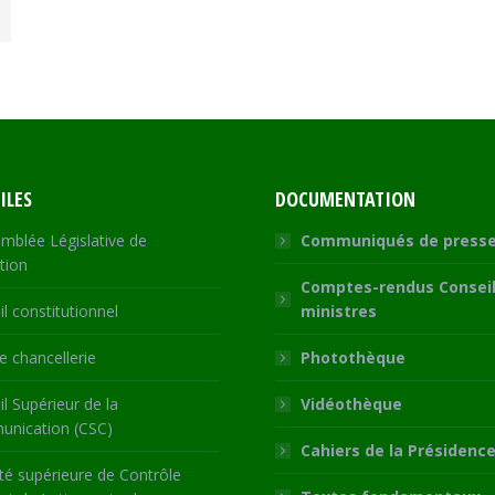
ILES
DOCUMENTATION
mblée Législative de
Communiqués de press
tion
Comptes-rendus Conseil
l constitutionnel
ministres
 chancellerie
Photothèque
l Supérieur de la
Vidéothèque
nication (CSC)
Cahiers de la Présidenc
té supérieure de Contrôle