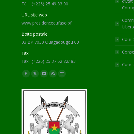
d’Etat
Tél. : (+226) 25 49 83 00
Corru
URL site web
Commi
www.presidencedufaso.bf
Libert
Boite postale
Cour 
03 BP 7030 Ouagadougou 03
Consei
Fax
Fax : (+226) 25 37 62 82/ 83
Cour 
Trouvez nous sur :
Facebook
X
YouTube
RSS
Site
page
page
page
page
Web
opens
opens
opens
opens
page
in
in
in
in
opens
new
new
new
new
in
window
window
window
window
new
window