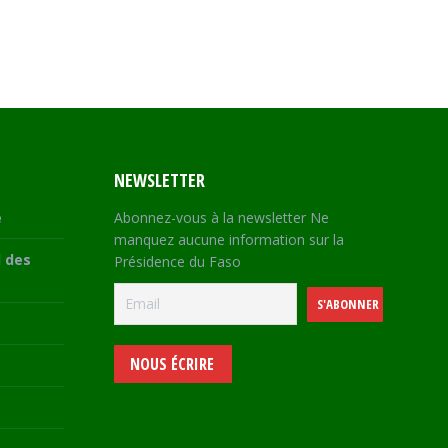
NEWSLETTER
e
Abonnez-vous à la newsletter Ne
manquez aucune information sur la
 des
Présidence du Faso
NOUS ÉCRIRE
e