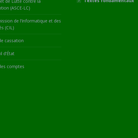
Textes fondamentaux
 et de Lutte contre la
ption (ASCE-LC)
ssion de l’Informatique et des
és (CIL)
de cassation
l d’État
des comptes