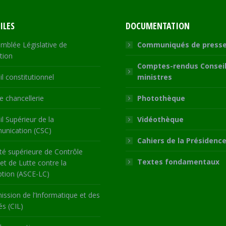
ILES
DOCUMENTATION
mblée Législative de
Communiqués de press
tion
Comptes-rendus Conseil
l constitutionnel
ministres
 chancellerie
Photothèque
l Supérieur de la
Vidéothèque
nication (CSC)
Cahiers de la Présidenc
té supérieure de Contrôle
Textes fondamentaux
 et de Lutte contre la
ption (ASCE-LC)
ssion de l’Informatique et des
és (CIL)