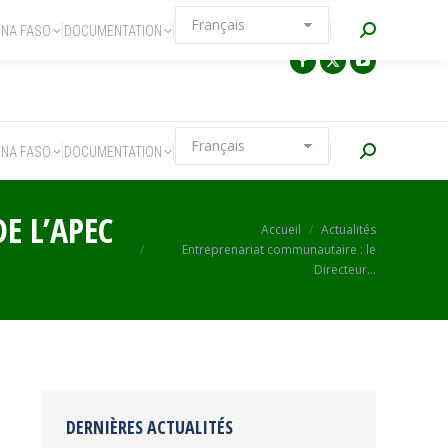
Recherche
INA FASO
DOCUMENTATION
Recherche
INA FASO
DOCUMENTATION
E L’APEC
Vous êtes ici :
Accueil
Actualités
Entreprenariat communautaire : le
Directeur…
DERNIÈRES ACTUALITÉS