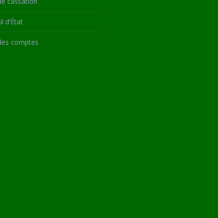
de cassation
l d’État
des comptes