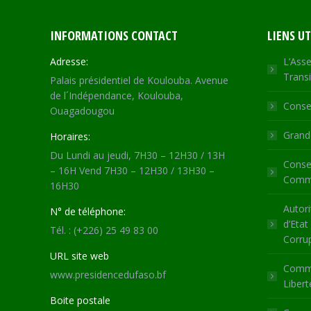
INFORMATIONS CONTACT
LIENS UT
Adresse:
L’Asse
Transi
Palais présidentiel de Koulouba. Avenue
de l´Indépendance, Koulouba,
Consei
Ouagadougou
Grande
Horaires:
Du Lundi au jeudi, 7H30 – 12H30 / 13H
Consei
– 16H Vend 7H30 – 12H30 / 13H30 –
Commu
16H30
Autori
N° de téléphone:
d’Etat
Tél. : (+226) 25 49 83 00
Corru
URL site web
Commi
www.presidencedufaso.bf
Libert
Boite postale