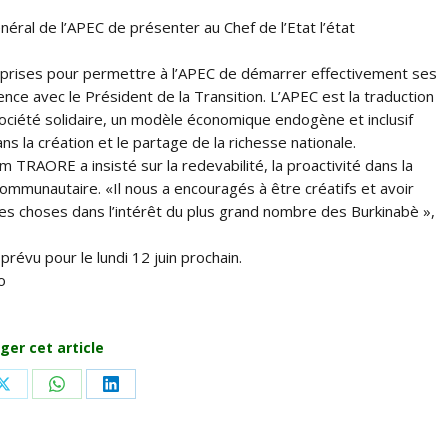
éral de l’APEC de présenter au Chef de l’Etat l’état
treprises pour permettre à l’APEC de démarrer effectivement ses
ence avec le Président de la Transition. L’APEC est la traduction
société solidaire, un modèle économique endogène et inclusif
 la création et le partage de la richesse nationale.
im TRAORE a insisté sur la redevabilité, la proactivité dans la
mmunautaire. «Il nous a encouragés à être créatifs et avoir
 les choses dans l’intérêt du plus grand nombre des Burkinabè »,
révu pour le lundi 12 juin prochain.
o
ger cet article
Share
Share
Share
on
on
on