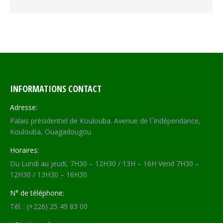
INFORMATIONS CONTACT
Adresse:
Palais présidentiel de Koulouba. Avenue de l´Indépendance,
Koulouba, Ouagadougou
Horaires:
Du Lundi au jeudi, 7H30 – 12H30 / 13H – 16H Vend 7H30 –
12H30 / 13H30 – 16H30
N° de téléphone:
Tél. : (+226) 25 49 83 00