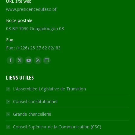
URL site web
www.presidencedufaso.bf
Boite postale
03 BP 7030 Ouagadougou 03
Fax
Fax : (+226) 25 37 62 82/ 83
Trouvez nous sur :
Facebook
X
YouTube
RSS
Site
page
page
page
page
Web
LIENS UTILES
opens
opens
opens
opens
page
in
in
in
in
opens
L’Assemblée Législative de Transition
new
new
new
new
in
Conseil constitutionnel
window
window
window
window
new
window
Grande chancellerie
Conseil Supérieur de la Communication (CSC)