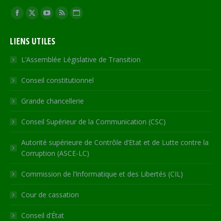
Trouvez nous sur :
Facebook
X
YouTube
RSS
Site
page
page
page
page
Web
LIENS UTILES
opens
opens
opens
opens
page
in
in
in
in
opens
L’Assemblée Législative de Transition
new
new
new
new
in
Conseil constitutionnel
window
window
window
window
new
window
Grande chancellerie
Conseil Supérieur de la Communication (CSC)
Autorité supérieure de Contrôle d’Etat et de Lutte contre la
Corruption (ASCE-LC)
Commission de l’Informatique et des Libertés (CIL)
Cour de cassation
Conseil d’État