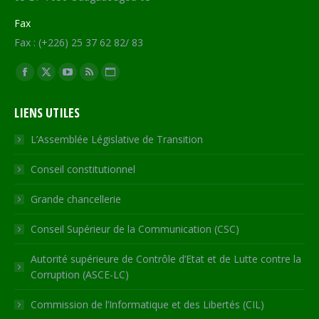
Fax
Fax : (+226) 25 37 62 82/ 83
Trouvez nous sur :
Facebook
X
YouTube
RSS
Site
page
page
page
page
Web
LIENS UTILES
opens
opens
opens
opens
page
in
in
in
in
opens
L’Assemblée Législative de Transition
new
new
new
new
in
Conseil constitutionnel
window
window
window
window
new
window
Grande chancellerie
Conseil Supérieur de la Communication (CSC)
Autorité supérieure de Contrôle d’Etat et de Lutte contre la
Corruption (ASCE-LC)
Commission de l’Informatique et des Libertés (CIL)