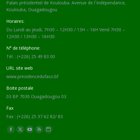
Palais présidentiel de Koulouba. Avenue de l´Indépendance,
Koulouba, Ouagadougou
Horaires:
Du Lundi au jeudi, 7H30 – 12H30 / 13H – 16H Vend 7H30 –
12H30 / 13H30 – 16H30
N° de téléphone:
Tél. : (+226) 25 49 83 00
URL site web
www.presidencedufaso.bf
Boite postale
03 BP 7030 Ouagadougou 03
Fax
Fax : (+226) 25 37 62 82/ 83
Trouvez nous sur :
Facebook
X
YouTube
RSS
Site