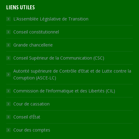
page
page
page
page
Web
LIENS UTILES
opens
opens
opens
opens
page
in
in
in
in
opens
L’Assemblée Législative de Transition
new
new
new
new
in
Conseil constitutionnel
window
window
window
window
new
window
Grande chancellerie
Conseil Supérieur de la Communication (CSC)
Autorité supérieure de Contrôle d’Etat et de Lutte contre la
Corruption (ASCE-LC)
Commission de l’Informatique et des Libertés (CIL)
Cour de cassation
Conseil d’État
Cour des comptes