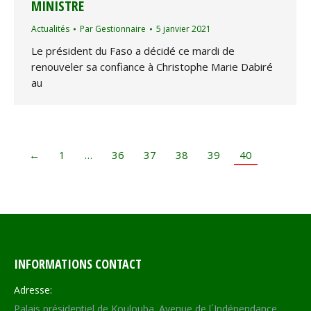
MINISTRE
Actualités
Par
Gestionnaire
5 janvier 2021
Le président du Faso a décidé ce mardi de
renouveler sa confiance à Christophe Marie Dabiré
au
←
1
…
36
37
38
39
40
INFORMATIONS CONTACT
Adresse:
Palais présidentiel de Koulouba. Avenue de l´Indépendance,