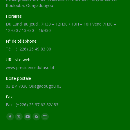
Koulouba, Ouagadougou
Horaires:
Du Lundi au jeudi, 7H30 – 12H30 / 13H – 16H Vend 7H30 –
12H30 / 13H30 – 16H30
N° de téléphone:
Tél. : (+226) 25 49 83 00
URL site web
www.presidencedufaso.bf
Boite postale
03 BP 7030 Ouagadougou 03
Fax
Fax : (+226) 25 37 62 82/ 83
Trouvez nous sur :
Facebook
X
YouTube
RSS
Site
page
page
page
page
Web