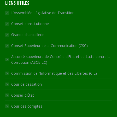
LIENS UTILES
opens
opens
opens
opens
page
in
in
in
in
opens
L’Assemblée Législative de Transition
new
new
new
new
in
Conseil constitutionnel
window
window
window
window
new
window
Grande chancellerie
Conseil Supérieur de la Communication (CSC)
Autorité supérieure de Contrôle d’Etat et de Lutte contre la
Corruption (ASCE-LC)
Commission de l’Informatique et des Libertés (CIL)
Cour de cassation
Conseil d’État
Cour des comptes