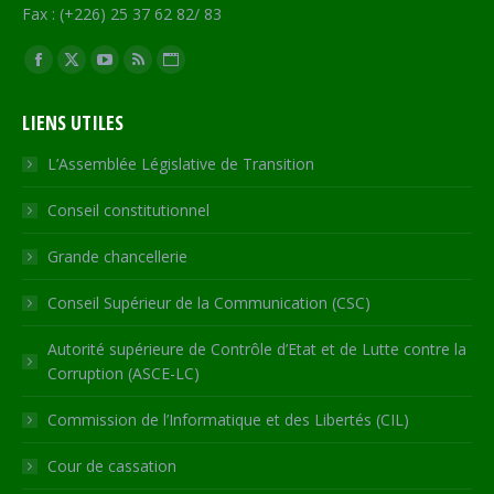
Fax : (+226) 25 37 62 82/ 83
Trouvez nous sur :
Facebook
X
YouTube
RSS
Site
page
page
page
page
Web
LIENS UTILES
opens
opens
opens
opens
page
in
in
in
in
opens
L’Assemblée Législative de Transition
new
new
new
new
in
Conseil constitutionnel
window
window
window
window
new
window
Grande chancellerie
Conseil Supérieur de la Communication (CSC)
Autorité supérieure de Contrôle d’Etat et de Lutte contre la
Corruption (ASCE-LC)
Commission de l’Informatique et des Libertés (CIL)
Cour de cassation