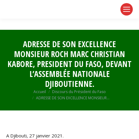
page
page
page
opens
opens
opens
in
in
in
new
new
new
window
window
window
ADRESSE DE SON EXCELLENCE
MONSIEUR ROCH MARC CHRISTIAN
KABORE, PRESIDENT DU FASO, DEVANT
L’ASSEMBLÉE NATIONALE
DJIBOUTIENNE.
Vous êtes ici :
Accueil
Discours du Président du Faso
ADRESSE DE SON EXCELLENCE MONSIEUR…
A Djibouti, 27 janvier 2021.