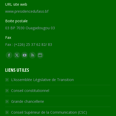
URL site web
www.presidencedufaso.bf
Boite postale
03 BP 7030 Ouagadougou 03
Fax
Fax : (+226) 25 37 62 82/ 83
Trouvez nous sur :
Facebook
X
YouTube
RSS
Site
page
page
page
page
Web
LIENS UTILES
opens
opens
opens
opens
page
in
in
in
in
opens
L’Assemblée Législative de Transition
new
new
new
new
in
Conseil constitutionnel
window
window
window
window
new
window
Grande chancellerie
Conseil Supérieur de la Communication (CSC)