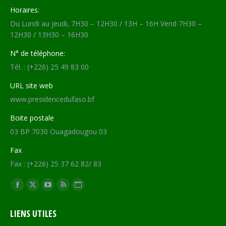
Horaires:
Du Lundi au jeudi, 7H30 – 12H30 / 13H – 16H Vend 7H30 –
12H30 / 13H30 – 16H30
N° de téléphone:
Tél. : (+226) 25 49 83 00
URL site web
www.presidencedufaso.bf
Boite postale
03 BP 7030 Ouagadougou 03
Fax
Fax : (+226) 25 37 62 82/ 83
Trouvez nous sur :
Facebook
X
YouTube
RSS
Site
page
page
page
page
Web
LIENS UTILES
opens
opens
opens
opens
page