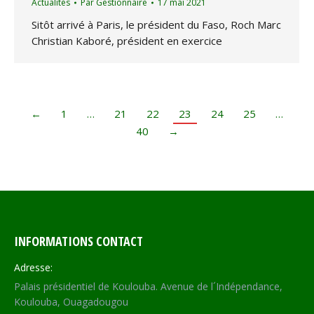
Actualités
Par
Gestionnaire
17 mai 2021
Sitôt arrivé à Paris, le président du Faso, Roch Marc
Christian Kaboré, président en exercice
←
1
…
21
22
23
24
25
…
40
→
INFORMATIONS CONTACT
Adresse:
Palais présidentiel de Koulouba. Avenue de l´Indépendance,
Koulouba, Ouagadougou