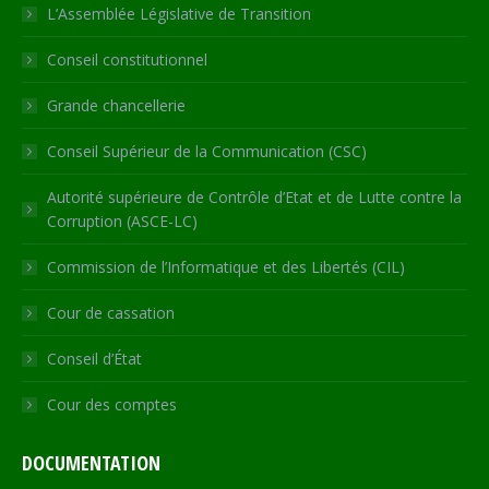
in
in
in
in
opens
L’Assemblée Législative de Transition
new
new
new
new
in
Conseil constitutionnel
window
window
window
window
new
window
Grande chancellerie
Conseil Supérieur de la Communication (CSC)
Autorité supérieure de Contrôle d’Etat et de Lutte contre la
Corruption (ASCE-LC)
Commission de l’Informatique et des Libertés (CIL)
Cour de cassation
Conseil d’État
Cour des comptes
DOCUMENTATION