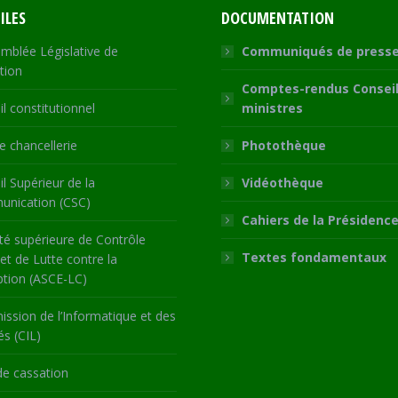
ILES
DOCUMENTATION
mblée Législative de
Communiqués de press
tion
Comptes-rendus Conseil
l constitutionnel
ministres
 chancellerie
Photothèque
l Supérieur de la
Vidéothèque
nication (CSC)
Cahiers de la Présidenc
té supérieure de Contrôle
Textes fondamentaux
 et de Lutte contre la
ption (ASCE-LC)
ssion de l’Informatique et des
és (CIL)
de cassation