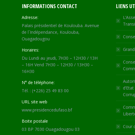
INFORMATIONS CONTACT
LIENS UT
Adresse:
L’Asse
Transi
Palais présidentiel de Koulouba. Avenue
de l´Indépendance, Koulouba,
Consei
Ouagadougou
Grande
Horaires:
Du Lundi au jeudi, 7H30 – 12H30 / 13H
Consei
– 16H Vend 7H30 – 12H30 / 13H30 –
Commu
16H30
Autori
N° de téléphone:
d’Etat
Tél. : (+226) 25 49 83 00
Corru
URL site web
Commi
www.presidencedufaso.bf
Libert
Boite postale
Cour 
03 BP 7030 Ouagadougou 03