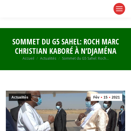
page
page
page
opens
opens
opens
in
in
in
new
new
new
window
window
window
SOMMET DU G5 SAHEL: ROCH MARC
CHRISTIAN KABORÉ À N’DJAMÉNA
Vous êtes ici :
Accueil
Actualités
Sommet du G5 Sahel: Roch…
Actualités
Fév
15
2021