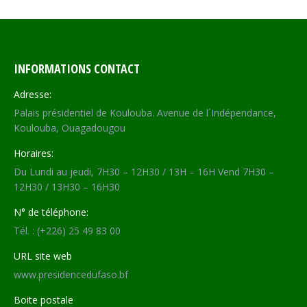
Facebook
X
WhatsApp
LinkedIn
INFORMATIONS CONTACT
Adresse:
Palais présidentiel de Koulouba. Avenue de l´Indépendance,
Koulouba, Ouagadougou
Horaires:
Du Lundi au jeudi, 7H30 – 12H30 / 13H – 16H Vend 7H30 –
12H30 / 13H30 – 16H30
N° de téléphone:
Tél. : (+226) 25 49 83 00
URL site web
www.presidencedufaso.bf
Boite postale