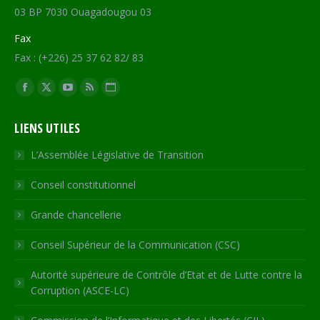
03 BP 7030 Ouagadougou 03
Fax
Fax : (+226) 25 37 62 82/ 83
Trouvez nous sur :
Facebook
X
YouTube
RSS
Site
page
page
page
page
Web
LIENS UTILES
opens
opens
opens
opens
page
in
in
in
in
opens
L’Assemblée Législative de Transition
new
new
new
new
in
Conseil constitutionnel
window
window
window
window
new
window
Grande chancellerie
Conseil Supérieur de la Communication (CSC)
Autorité supérieure de Contrôle d’Etat et de Lutte contre la
Corruption (ASCE-LC)