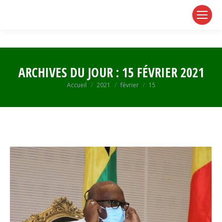
page
page
page
opens
opens
opens
in
in
in
new
new
new
window
window
window
ARCHIVES DU JOUR :
15 FÉVRIER 2021
Vous êtes ici :
Accueil
2021
février
15