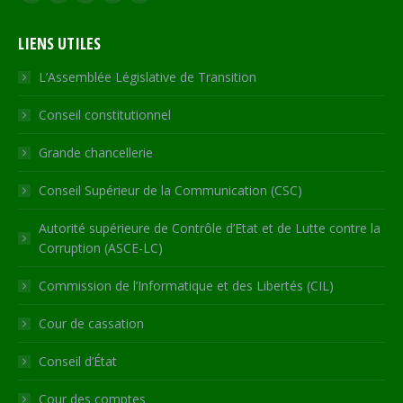
Facebook
X
YouTube
RSS
Site
page
page
page
page
Web
LIENS UTILES
opens
opens
opens
opens
page
in
in
in
in
opens
L’Assemblée Législative de Transition
new
new
new
new
in
Conseil constitutionnel
window
window
window
window
new
window
Grande chancellerie
Conseil Supérieur de la Communication (CSC)
Autorité supérieure de Contrôle d’Etat et de Lutte contre la
Corruption (ASCE-LC)
Commission de l’Informatique et des Libertés (CIL)
Cour de cassation
Conseil d’État
Cour des comptes