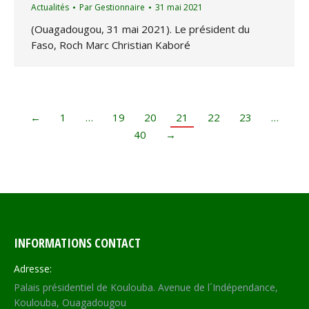
Actualités
Par
Gestionnaire
31 mai 2021
(Ouagadougou, 31 mai 2021). Le président du
Faso, Roch Marc Christian Kaboré
←
1
…
19
20
21
22
23
…
40
→
INFORMATIONS CONTACT
Adresse:
Palais présidentiel de Koulouba. Avenue de l´Indépendance,
Koulouba, Ouagadougou