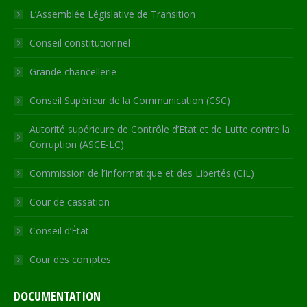
in
in
in
in
opens
L’Assemblée Législative de Transition
new
new
new
new
in
Conseil constitutionnel
window
window
window
window
new
window
Grande chancellerie
Conseil Supérieur de la Communication (CSC)
Autorité supérieure de Contrôle d’Etat et de Lutte contre la
Corruption (ASCE-LC)
Commission de l’Informatique et des Libertés (CIL)
Cour de cassation
Conseil d’État
Cour des comptes
DOCUMENTATION