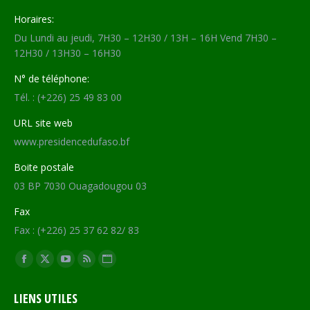
Horaires:
Du Lundi au jeudi, 7H30 – 12H30 / 13H – 16H Vend 7H30 –
12H30 / 13H30 – 16H30
N° de téléphone:
Tél. : (+226) 25 49 83 00
URL site web
www.presidencedufaso.bf
Boite postale
03 BP 7030 Ouagadougou 03
Fax
Fax : (+226) 25 37 62 82/ 83
Trouvez nous sur :
Facebook
X
YouTube
RSS
Site
page
page
page
page
Web
LIENS UTILES
opens
opens
opens
opens
page