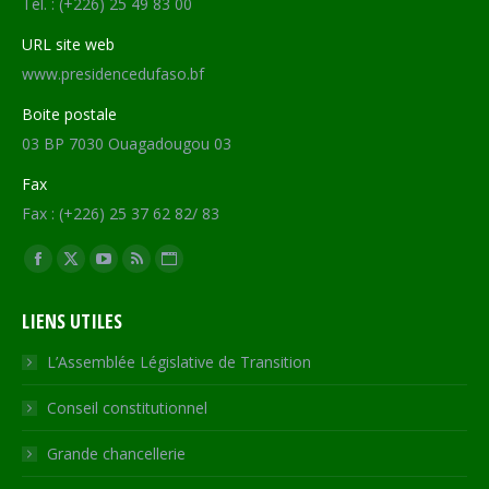
Tél. : (+226) 25 49 83 00
URL site web
www.presidencedufaso.bf
Boite postale
03 BP 7030 Ouagadougou 03
Fax
Fax : (+226) 25 37 62 82/ 83
Trouvez nous sur :
Facebook
X
YouTube
RSS
Site
page
page
page
page
Web
LIENS UTILES
opens
opens
opens
opens
page
in
in
in
in
opens
L’Assemblée Législative de Transition
new
new
new
new
in
Conseil constitutionnel
window
window
window
window
new
window
Grande chancellerie