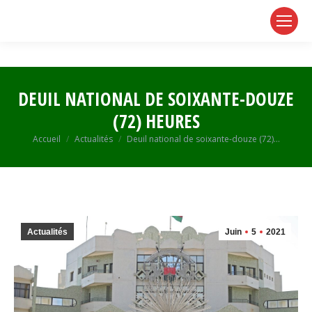
page
page
page
opens
opens
opens
in
in
in
new
new
new
window
window
window
DEUIL NATIONAL DE SOIXANTE-DOUZE
(72) HEURES
Vous êtes ici :
Accueil
Actualités
Deuil national de soixante-douze (72)…
Actualités
Juin
5
2021