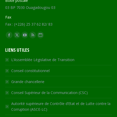
Boite postale
03 BP 7030 Ouagadougou 03
Fax
Fax : (+226) 25 37 62 82/ 83
Trouvez nous sur :
Facebook
X
YouTube
RSS
Site
page
page
page
page
Web
LIENS UTILES
opens
opens
opens
opens
page
in
in
in
in
opens
L’Assemblée Législative de Transition
new
new
new
new
in
Conseil constitutionnel
window
window
window
window
new
window
Grande chancellerie
Conseil Supérieur de la Communication (CSC)
Autorité supérieure de Contrôle d’Etat et de Lutte contre la
Corruption (ASCE-LC)